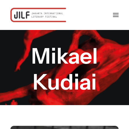
Mikael
Beranda
Festival
Program
Kudiai
Jadwal
Profil
Rekanan