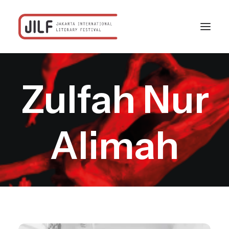
Zulfah Nur
Beranda
Festival
Program
Alimah
Jadwal
Profil
Rekanan