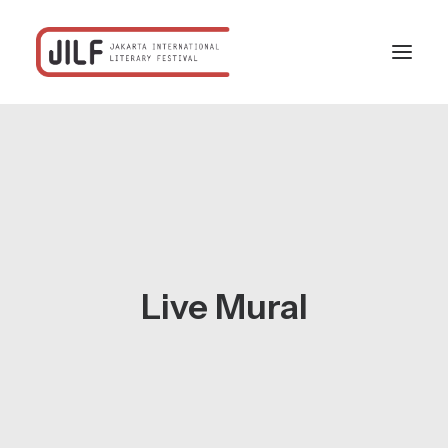
Beranda
Festival
Program
Jadwal
Live Mural
Profil
Rekanan